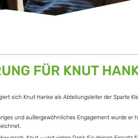
RUNG FÜR KNUT HANK
iert sich Knut Hanke als Abteilungsleiter der Sparte K
ähriges und außergewöhnliches Engagement wurde er he
zeichnet.
kwunsch, Knut – und vielen Dank für deinen Einsatz fü