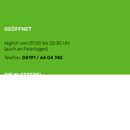
GEÖFFNET
täglich von 07:00 bis 22:30 Uhr
(auch an Feiertagen)
Telefon:
08191 / 64 04 740
DIE KLETTEREI
Anlage
Team
Preise
Formulare
Produkte
Kletterei ABC